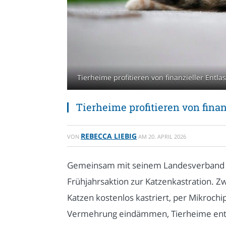
Tierheime profitieren von finanzieller Entl
Tierheime profitieren von finan
REBECCA LIEBIG
VON
AM
20. APRIL 2026
Gemeinsam mit seinem Landesverband Sc
Frühjahrsaktion zur Katzenkastration.
Katzen kostenlos kastriert, per Mikroch
Vermehrung eindämmen, Tierheime entla