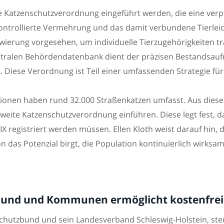
te Katzenschutzverordnung eingeführt werden, die eine verp
ontrollierte Vermehrung und das damit verbundene Tierleid
ierung vorgesehen, um individuelle Tierzugehörigkeiten tr
entralen Behördendatenbank dient der präzisen Bestandsau
. Diese Verordnung ist Teil einer umfassenden Strategie fü
ionen haben rund 32.000 Straßenkatzen umfasst. Aus diesem
weite Katzenschutzverordnung einführen. Diese legt fest, d
X registriert werden müssen. Ellen Kloth weist darauf hin,
on das Potenzial birgt, die Population kontinuierlich wirksa
 Bund und Kommunen ermöglicht kostenfrei
schutzbund und sein Landesverband Schleswig-Holstein, ste