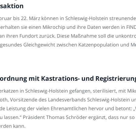
rsaktion
ebruar bis 22. März können in Schleswig-Holstein streunen
 erhalten sie einen Mikrochip und ihre Daten werden in FIND
 an ihren Fundort zurück. Diese Maßnahme soll die unkontr
ein gesundes Gleichgewicht zwischen Katzenpopulation und 
ordnung mit Kastrations- und Registrierung
katzen in Schleswig-Holstein gefangen, sterilisiert, mit Mi
loth, Vorsitzende des Landesverbands Schleswig-Holstein 
e Leistung der vielen Ehrenamtlichen hervor und betont: „W
zu lassen.“ Präsident Thomas Schröder ergänzt, dass nur so 
erden kann.