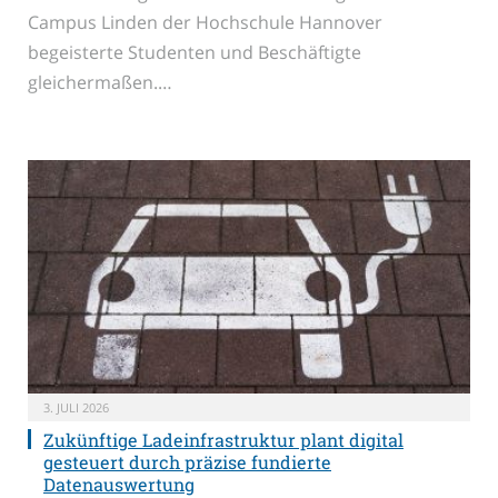
Campus Linden der Hochschule Hannover
begeisterte Studenten und Beschäftigte
gleichermaßen.…
3. JULI 2026
Zukünftige Ladeinfrastruktur plant digital
gesteuert durch präzise fundierte
Datenauswertung