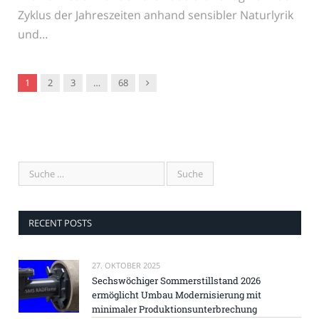
Zyklus der Jahreszeiten anhand sensibler Naturlyrik
und…
Nachfolger
1
2
3
…
68
RECENT POSTS
27. OKTOBER 2025
Sechswöchiger Sommerstillstand 2026
ermöglicht Umbau Modernisierung mit
minimaler Produktionsunterbrechung