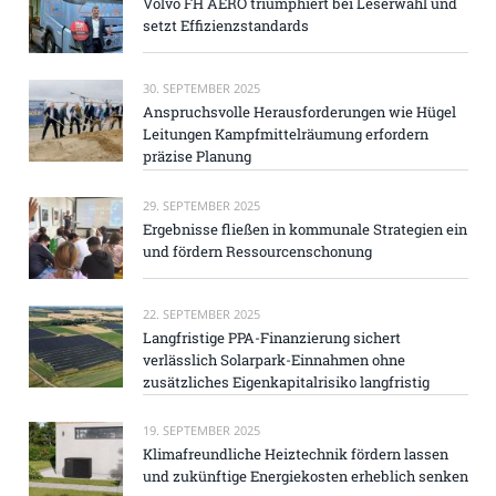
Volvo FH AERO triumphiert bei Leserwahl und
setzt Effizienzstandards
30. SEPTEMBER 2025
Anspruchsvolle Herausforderungen wie Hügel
Leitungen Kampfmittelräumung erfordern
präzise Planung
29. SEPTEMBER 2025
Ergebnisse fließen in kommunale Strategien ein
und fördern Ressourcenschonung
22. SEPTEMBER 2025
Langfristige PPA-Finanzierung sichert
verlässlich Solarpark-Einnahmen ohne
zusätzliches Eigenkapitalrisiko langfristig
19. SEPTEMBER 2025
Klimafreundliche Heiztechnik fördern lassen
und zukünftige Energiekosten erheblich senken