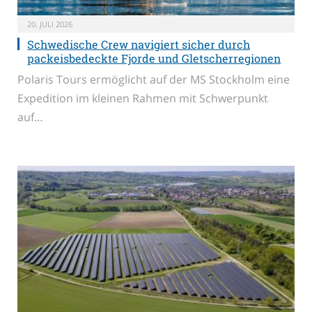
20. JULI 2026
Schwedische Crew navigiert sicher durch
packeisbedeckte Fjorde und Gletscherregionen
Polaris Tours ermöglicht auf der MS Stockholm eine
Expedition im kleinen Rahmen mit Schwerpunkt
auf…