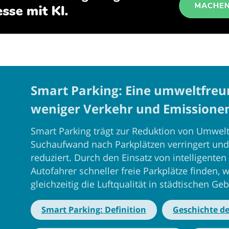
Smart Parking: Eine umweltfreu
weniger Verkehr und Emissione
Smart Parking trägt zur Reduktion von Umwel
Suchaufwand nach Parkplätzen verringert und
reduziert. Durch den Einsatz von intelligent
Autofahrer schneller freie Parkplätze finden
gleichzeitig die Luftqualität in städtischen Ge
Smart Parking: Definition
Geschichte d