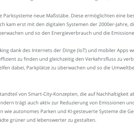
che Parksysteme neue Maßstäbe. Diese ermöglichten eine b
h kam erst mit den digitalen Systemen der 2000er-Jahre, 
 überwachen und so den Energieverbrauch und die Emission
king dank des Internets der Dinge (IoT) und mobiler Apps w
effizient zu finden und gleichzeitig den Verkehrsfluss zu v
elfen dabei, Parkplätze zu überwachen und so die Umweltbe
standteil von Smart-City-Konzepten, die auf Nachhaltigkeit a
ondern trägt auch aktiv zur Reduzierung von Emissionen und
n wie autonomes Parken und KI-gesteuerte Systeme die Ges
ädte grüner und lebenswerter zu gestalten.