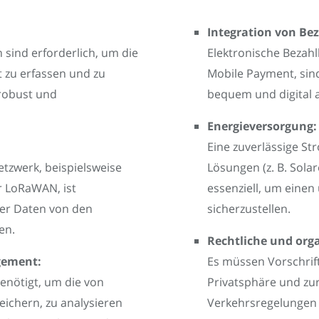
Integration von Be
sind erforderlich, um die
Elektronische Bezahl
t zu erfassen und zu
Mobile Payment, sin
robust und
bequem und digital 
Energieversorgung:
Eine zuverlässige S
tzwerk, beispielsweise
Lösungen (z. B. Sola
r LoRaWAN, ist
essenziell, um einen
der Daten von den
sicherzustellen.
en.
Rechtliche und or
gement:
Es müssen Vorschrif
benötigt, um die von
Privatsphäre und zur
ichern, zu analysieren
Verkehrsregelungen 