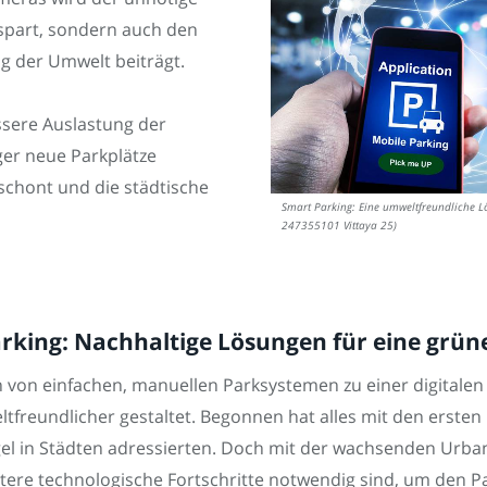
 spart, sondern auch den
g der Umwelt beiträgt.
sere Auslastung der
er neue Parkplätze
chont und die städtische
Smart Parking: Eine umweltfreundliche L
247355101 Vittaya 25)
arking: Nachhaltige Lösungen für eine grün
 von einfachen, manuellen Parksystemen zu einer digitalen 
tfreundlicher gestaltet. Begonnen hat alles mit den erste
ngel in Städten adressierten. Doch mit der wachsenden Ur
ere technologische Fortschritte notwendig sind, um den P