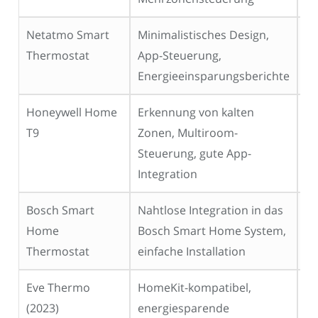
Netatmo Smart
Minimalistisches Design,
18
Thermostat
App-Steuerung,
€
Energieeinsparungsberichte
Honeywell Home
Erkennung von kalten
20
T9
Zonen, Multiroom-
€
Steuerung, gute App-
Integration
Bosch Smart
Nahtlose Integration in das
18
Home
Bosch Smart Home System,
€
Thermostat
einfache Installation
Eve Thermo
HomeKit-kompatibel,
10
(2023)
energiesparende
€