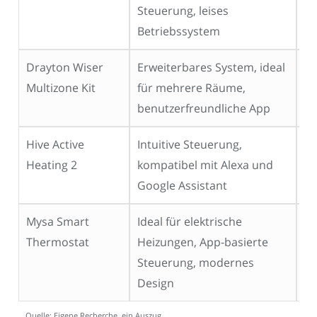
Steuerung, leises
Betriebssystem
Drayton Wiser
Erweiterbares System, ideal
22
Multizone Kit
für mehrere Räume,
€
benutzerfreundliche App
Hive Active
Intuitive Steuerung,
22
Heating 2
kompatibel mit Alexa und
€
Google Assistant
Mysa Smart
Ideal für elektrische
19
Thermostat
Heizungen, App-basierte
€
Steuerung, modernes
Design
Quelle: Eigene Recherche, ein Auszug