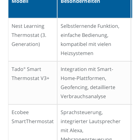
Modell
Besonderheiten
Pr
(c
Nest Learning
Selbstlernende Funktion,
25
Thermostat (3.
einfache Bedienung,
€
Generation)
kompatibel mit vielen
Heizsystemen
Tado° Smart
Integration mit Smart-
20
Thermostat V3+
Home-Plattformen,
€
Geofencing, detaillierte
Verbrauchsanalyse
Ecobee
Sprachsteuerung,
25
SmartThermostat
integrierter Lautsprecher
€
mit Alexa,
Mehrzonensteuerung