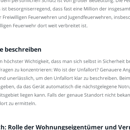
 dem persönlichen Schutz ist von großer Bedeutung. Die Fe
ist besorgniserregend, dass fast eine Million der insgesam
er Freiwilligen Feuerwehren und Jugendfeuerwehren, insbeso
illigen Feuerwehr dort weit verbreitet ist.
se beschreiben
höchster Wichtigkeit, dass man sich selbst in Sicherheit b
-Fragen zu konzentrieren: Wo ist der Unfallort? Genauere 
 unerlässlich, um den Unfallort klar zu beschreiben. Bei
eben, da das Gerät automatisch die nächstgelegene Notrufle
tsgebiet liegen kann. Falls der genaue Standort nicht beka
rt zu ermitteln.
h: Rolle der Wohnungseigentümer und Ver