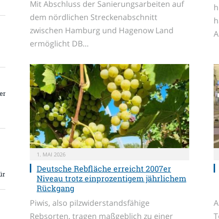
Mit Abschluss der Sanierungsarbeiten auf
h
dem nördlichen Streckenabschnitt
h
zwischen Hamburg und Hagenow Land
A
ermöglicht DB…
er
1. MAI 2026
Deutsche Rebfläche erreicht 2007er
ür
Niveau trotz einprozentigem jährlichem
Rückgang
Piwis, also pilzwiderstandsfähige
A
Rebsorten, tragen maßgeblich zu einer
T