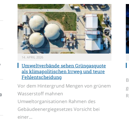
14. APRIL 2026
e
Umweltverbände sehen Grüngasquote
als klimapolitischen Irrweg und teure
Fehlentscheidung
B
Vor dem Hintergrund Mengen von grünem
g
Wasserstoff mahnen
0
R
Umweltorganisationen Rahmen des
Gebäudeenergiegesetzes Vorsicht bei
einer…