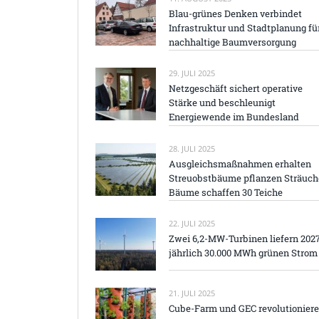
Blau-grünes Denken verbindet
Infrastruktur und Stadtplanung fü
nachhaltige Baumversorgung
29. JULI 2025
Netzgeschäft sichert operative
Stärke und beschleunigt
Energiewende im Bundesland
28. JULI 2025
Ausgleichsmaßnahmen erhalten
Streuobstbäume pflanzen Sträuch
Bäume schaffen 30 Teiche
22. JULI 2025
Zwei 6,2-MW-Turbinen liefern 202
jährlich 30.000 MWh grünen Strom
21. JULI 2025
Cube-Farm und GEC revolutionier