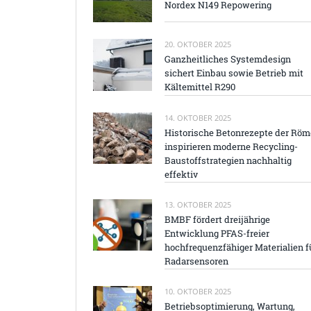
Nordex N149 Repowering
20. OKTOBER 2025
Ganzheitliches Systemdesign
sichert Einbau sowie Betrieb mit
Kältemittel R290
14. OKTOBER 2025
Historische Betonrezepte der Röm
inspirieren moderne Recycling-
Baustoffstrategien nachhaltig
effektiv
13. OKTOBER 2025
BMBF fördert dreijährige
Entwicklung PFAS-freier
hochfrequenzfähiger Materialien f
Radarsensoren
10. OKTOBER 2025
Betriebsoptimierung, Wartung,