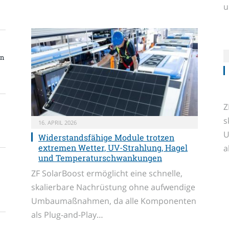
u
en
Z
s
16. APRIL 2026
U
Widerstandsfähige Module trotzen
extremen Wetter, UV-Strahlung, Hagel
a
und Temperaturschwankungen
ZF SolarBoost ermöglicht eine schnelle,
skalierbare Nachrüstung ohne aufwendige
Umbaumaßnahmen, da alle Komponenten
als Plug-and-Play…