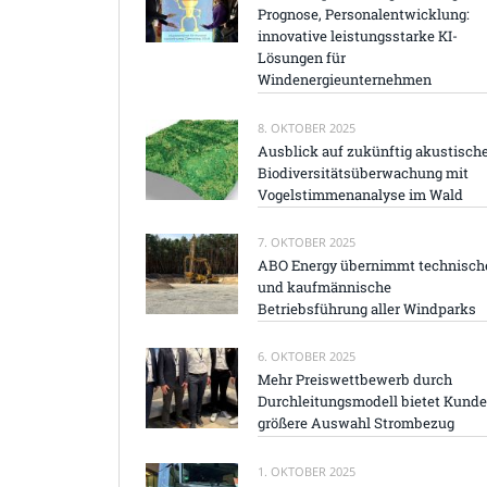
Prognose, Personalentwicklung:
innovative leistungsstarke KI-
Lösungen für
Windenergieunternehmen
8. OKTOBER 2025
Ausblick auf zukünftig akustisch
Biodiversitätsüberwachung mit
Vogelstimmenanalyse im Wald
7. OKTOBER 2025
ABO Energy übernimmt technisch
und kaufmännische
Betriebsführung aller Windparks
6. OKTOBER 2025
Mehr Preiswettbewerb durch
Durchleitungsmodell bietet Kund
größere Auswahl Strombezug
1. OKTOBER 2025