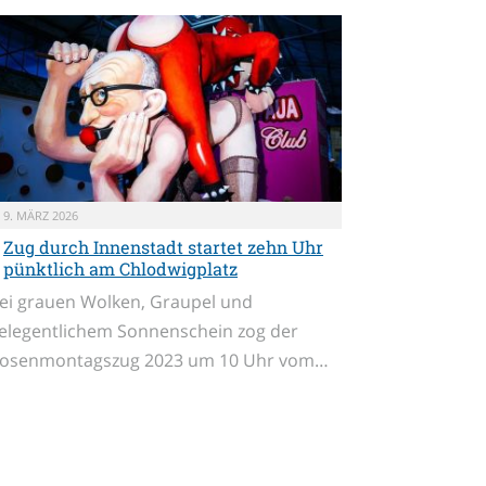
9. MÄRZ 2026
Zug durch Innenstadt startet zehn Uhr
pünktlich am Chlodwigplatz
ei grauen Wolken, Graupel und
elegentlichem Sonnenschein zog der
osenmontagszug 2023 um 10 Uhr vom…