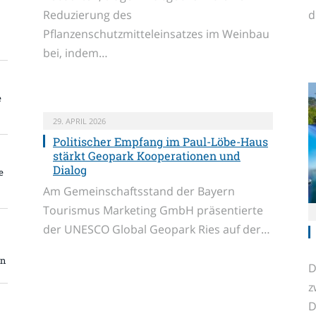
Reduzierung des
d
Pflanzenschutzmitteleinsatzes im Weinbau
bei, indem…
e
29. APRIL 2026
Politischer Empfang im Paul-Löbe-Haus
stärkt Geopark Kooperationen und
Dialog
e
Am Gemeinschaftsstand der Bayern
Tourismus Marketing GmbH präsentierte
der UNESCO Global Geopark Ries auf der…
en
D
z
D