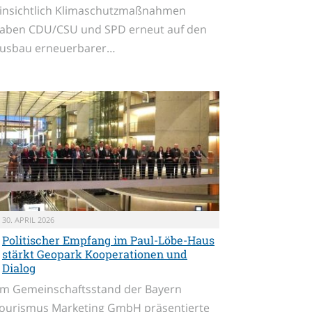
insichtlich Klimaschutzmaßnahmen
aben CDU/CSU und SPD erneut auf den
usbau erneuerbarer…
30. APRIL 2026
Politischer Empfang im Paul-Löbe-Haus
stärkt Geopark Kooperationen und
Dialog
m Gemeinschaftsstand der Bayern
ourismus Marketing GmbH präsentierte